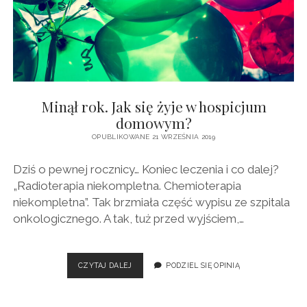
Minął rok. Jak się żyje w hospicjum
domowym?
OPUBLIKOWANE 21 WRZEŚNIA 2019
Dziś o pewnej rocznicy… Koniec leczenia i co dalej?
„Radioterapia niekompletna. Chemioterapia
niekompletna”. Tak brzmiała część wypisu ze szpitala
onkologicznego. A tak, tuż przed wyjściem,…
MINĄŁ
CZYTAJ DALEJ
PODZIEL SIĘ OPINIĄ
ROK.
JAK
SIĘ