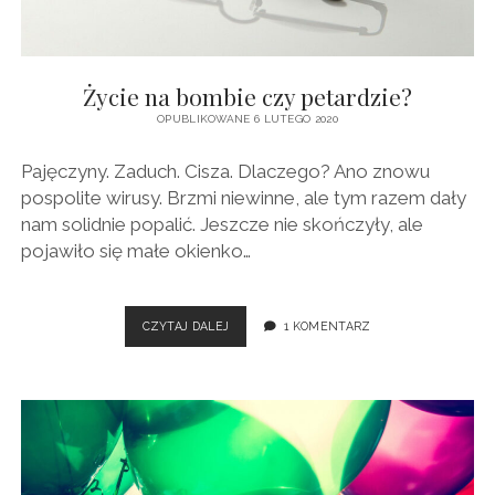
BAJKI
Życie na bombie czy petardzie?
OPUBLIKOWANE 6 LUTEGO 2020
Pajęczyny. Zaduch. Cisza. Dlaczego? Ano znowu
pospolite wirusy. Brzmi niewinne, ale tym razem dały
nam solidnie popalić. Jeszcze nie skończyły, ale
pojawiło się małe okienko…
ŻYCIE
CZYTAJ DALEJ
1 KOMENTARZ
NA
BOMBIE
CZY
PETARDZIE?