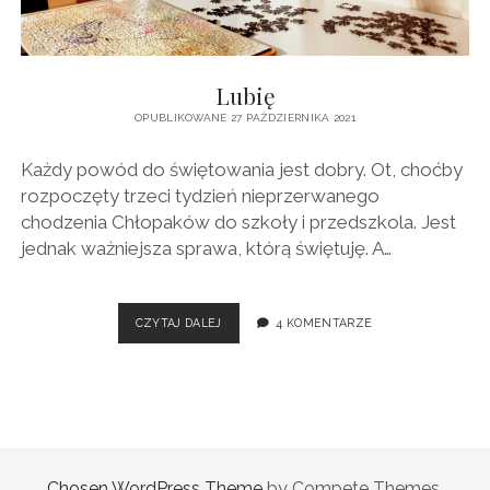
BAJKI
Lubię
OPUBLIKOWANE 27 PAŹDZIERNIKA 2021
Każdy powód do świętowania jest dobry. Ot, choćby
rozpoczęty trzeci tydzień nieprzerwanego
chodzenia Chłopaków do szkoły i przedszkola. Jest
jednak ważniejsza sprawa, którą świętuję. A…
LUBIĘ
CZYTAJ DALEJ
4 KOMENTARZE
Chosen WordPress Theme
by Compete Themes.