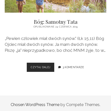
BAJKI
Bóg: Samotny Tata
OPUBLIKOWANE 24 CZERWCA 2019
„Pewien człowiek miał dwóch synów.” (Łk 15,11) Bóg
Ojciec miał dwóch synów. Ja mam dwóch synów.
Piszę „ja” nieprzypadkowo, bo choć MNM żyje, to w…
BÓG:
CZYTAJ DALEJ
3 KOMENTARZE
SAMOTNY
TATA
Chosen WordPress Theme
by Compete Themes.