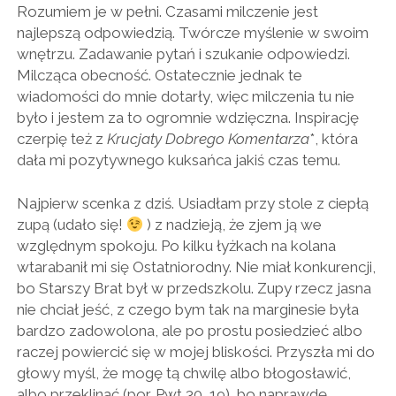
Rozumiem je w pełni. Czasami milczenie jest
najlepszą odpowiedzią. Twórcze myślenie w swoim
wnętrzu. Zadawanie pytań i szukanie odpowiedzi.
Milcząca obecność. Ostatecznie jednak te
wiadomości do mnie dotarły, więc milczenia tu nie
było i jestem za to ogromnie wdzięczna. Inspirację
czerpię też z
Krucjaty Dobrego Komentarza
*, która
dała mi pozytywnego kuksańca jakiś czas temu.
Najpierw scenka z dziś. Usiadłam przy stole z ciepłą
zupą (udało się!
) z nadzieją, że zjem ją we
względnym spokoju. Po kilku łyżkach na kolana
wtarabanił mi się Ostatniorodny. Nie miał konkurencji,
bo Starszy Brat był w przedszkolu. Zupy rzecz jasna
nie chciał jeść, z czego bym tak na marginesie była
bardzo zadowolona, ale po prostu posiedzieć albo
raczej powiercić się w mojej bliskości. Przyszła mi do
głowy myśl, że mogę tą chwilę albo błogosławić,
albo przeklinać (por. Pwt 30, 19), bo naprawdę