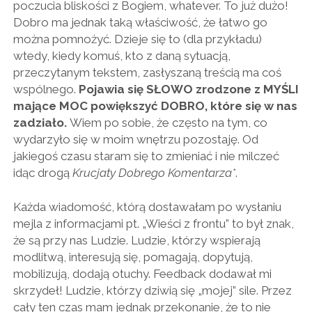
poczucia bliskości z Bogiem, whatever. To już dużo!
Dobro ma jednak taką właściwość, że łatwo go
można pomnożyć. Dzieje się to (dla przykładu)
wtedy, kiedy komuś, kto z daną sytuacją,
przeczytanym tekstem, zasłyszaną treścią ma coś
wspólnego.
Pojawia się SŁOWO zrodzone z MYŚLI
mające MOC powiększyć DOBRO, które się w nas
zadziało.
Wiem po sobie, że często na tym, co
wydarzyło się w moim wnętrzu pozostaję. Od
jakiegoś czasu staram się to zmieniać i nie milczeć
idąc drogą
Krucjaty Dobrego Komentarza*
.
Każda wiadomość, którą dostawałam po wysłaniu
mejla z informacjami pt. „Wieści z frontu” to był znak,
że są przy nas Ludzie. Ludzie, którzy wspierają
modlitwą, interesują się, pomagają, dopytują,
mobilizują, dodają otuchy. Feedback dodawał mi
skrzydeł! Ludzie, którzy dziwią się „mojej” sile. Przez
cały ten czas mam jednak przekonanie, że to nie