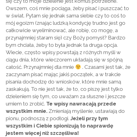
się czy to moje dzielenie jest komuś potrzebne.
Owszem, coś mnie pociąga, żeby pisać i puszczać to
w świat. Pytam się jednak sama siebie czy to coś to
mój egoizm (znając ludzką kondycję trudno jest go
całkowicie wyeliminować, ale robię, co mogę, a
przynajmniej staram się) czy Boży pomysł? Bardzo
bym chciała, żeby to była jednak ta druga opcja.
Wiecie, często wpisy powstają z różnych myśli w
ciągu dnia, które wieczorem układają się w spójną
całość. Przynajmniej dla mnie
. Czasami jest tak, że
zaczynam pisać mając jakiś początek, a w trakcie
pisania dochodzę do wniosków, które mnie samą
zaskakują. To nie jest tak, że to, co piszę jest tylko
dzieleniem się tym, co uważam za słuszne i jeszcze
umiem to zrobić.
Te wpisy nawracają przede
wszystkim mnie.
Zmieniają myślenie, ustawiają do
pionu, podnoszą z podłogi.
Jeżeli przy tym
wszystkim i Ciebie spionizują to naprawdę
jestem więcej niż szczęśliwa!