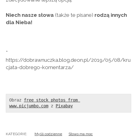
Niech nasze słowa
(także te pisane)
rodzą innych
dla Nieba!
*
https://dobrawnuczka.blog.deon.pl/2019/05/08/kru
cjata-dobrego-komentarza/
Obraz 
free stock photos from 
www.picjumbo.com
 z 
Pixabay
KATEGORIE:
Myśli codzienne
Słowo ma moc