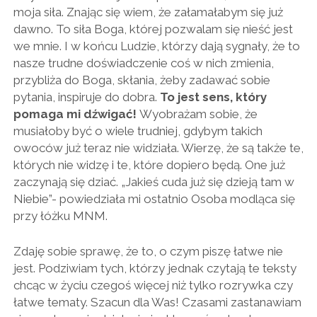
moja siła. Znając się wiem, że załamałabym się już
dawno. To siła Boga, której pozwalam się nieść jest
we mnie. I w końcu Ludzie, którzy dają sygnały, że to
nasze trudne doświadczenie coś w nich zmienia,
przybliża do Boga, skłania, żeby zadawać sobie
pytania, inspiruje do dobra.
To jest sens, który
pomaga mi dźwigać!
Wyobrażam sobie, że
musiałoby być o wiele trudniej, gdybym takich
owoców już teraz nie widziała. Wierzę, że są także te,
których nie widzę i te, które dopiero będą. One już
zaczynają się dziać. „Jakieś cuda już się dzieją tam w
Niebie”- powiedziała mi ostatnio Osoba modląca się
przy łóżku MNM.
Zdaję sobie sprawę, że to, o czym piszę łatwe nie
jest. Podziwiam tych, którzy jednak czytają te teksty
chcąc w życiu czegoś więcej niż tylko rozrywka czy
łatwe tematy. Szacun dla Was! Czasami zastanawiam