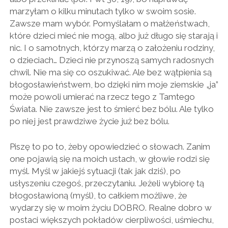
marzyłam o kilku minutach tylko w swoim sosie.
Zawsze mam wybór. Pomyślałam o małżeństwach,
które dzieci mieć nie mogą, albo już długo się starają i
nic. I o samotnych, którzy marzą o założeniu rodziny,
o dzieciach… Dzieci nie przynoszą samych radosnych
chwil. Nie ma się co oszukiwać. Ale bez wątpienia są
błogosławieństwem, bo dzięki nim moje ziemskie „ja”
może powoli umierać na rzecz tego z Tamtego
Świata. Nie zawsze jest to śmierć bez bólu. Ale tylko
po niej jest prawdziwe życie już bez bólu.
Piszę to po to, żeby opowiedzieć o słowach. Zanim
one pojawią się na moich ustach, w głowie rodzi się
myśl. Myśl w jakiejś sytuacji (tak jak dziś), po
usłyszeniu czegoś, przeczytaniu. Jeżeli wybiorę tą
błogosławioną (myśl), to całkiem możliwe, że
wydarzy się w moim życiu DOBRO. Realne dobro w
postaci większych pokładów cierpliwości, uśmiechu,